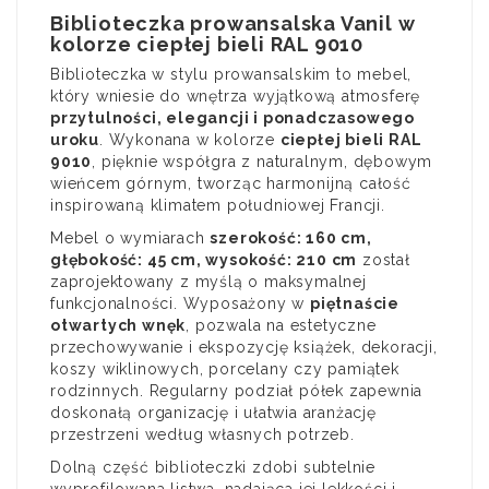
Biblioteczka prowansalska Vanil w
kolorze ciepłej bieli RAL 9010
Biblioteczka w stylu prowansalskim to mebel,
który wniesie do wnętrza wyjątkową atmosferę
przytulności, elegancji i ponadczasowego
uroku
. Wykonana w kolorze
ciepłej bieli RAL
9010
, pięknie współgra z naturalnym, dębowym
wieńcem górnym, tworząc harmonijną całość
inspirowaną klimatem południowej Francji.
Mebel o wymiarach
szerokość: 160 cm,
głębokość: 45 cm, wysokość: 210 cm
został
zaprojektowany z myślą o maksymalnej
funkcjonalności. Wyposażony w
piętnaście
otwartych wnęk
, pozwala na estetyczne
przechowywanie i ekspozycję książek, dekoracji,
koszy wiklinowych, porcelany czy pamiątek
rodzinnych. Regularny podział półek zapewnia
doskonałą organizację i ułatwia aranżację
przestrzeni według własnych potrzeb.
Dolną część biblioteczki zdobi subtelnie
wyprofilowana listwa, nadająca jej lekkości i