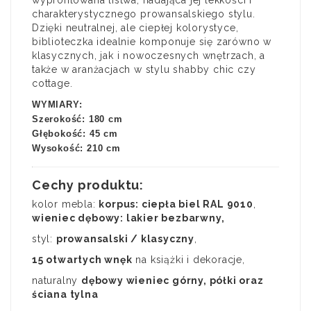
charakterystycznego prowansalskiego stylu.
Dzięki neutralnej, ale ciepłej kolorystyce,
biblioteczka idealnie komponuje się zarówno w
klasycznych, jak i nowoczesnych wnętrzach, a
także w aranżacjach w stylu shabby chic czy
cottage.
WYMIARY:
Szerokość: 180 cm
Głębokość: 45 cm
Wysokość: 210 cm
Cechy produktu:
kolor mebla:
korpus: ciepła biel RAL 9010
,
wieniec dębowy: lakier bezbarwny,
styl:
prowansalski / klasyczny
,
15 otwartych wnęk
na książki i dekoracje,
naturalny
dębowy wieniec górny, półki oraz
ściana tylna