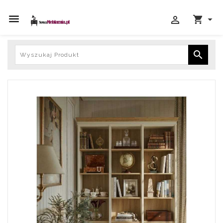




