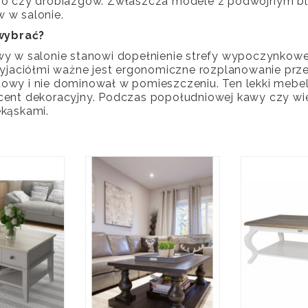
go czy drobiazgów. Zwłaszcza modele z podwójnym bl
 w salonie.
 wybrać?
y w salonie stanowi dopełnienie strefy wypoczynkowej.
zyjaciółmi ważne jest ergonomiczne rozplanowanie prze
owy i nie dominował w pomieszczeniu. Ten lekki mebel 
cent dekoracyjny. Podczas popołudniowej kawy czy wie
ekąskami.