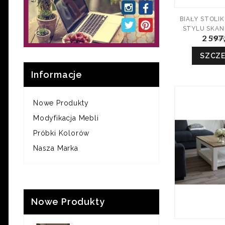
BIAŁY STOL
STYLU SKA
2 597
NO
SZCZ
Informacje
Nowe Produkty
Modyfikacja Mebli
Próbki Kolorów
Nasza Marka
Nowe Produkty