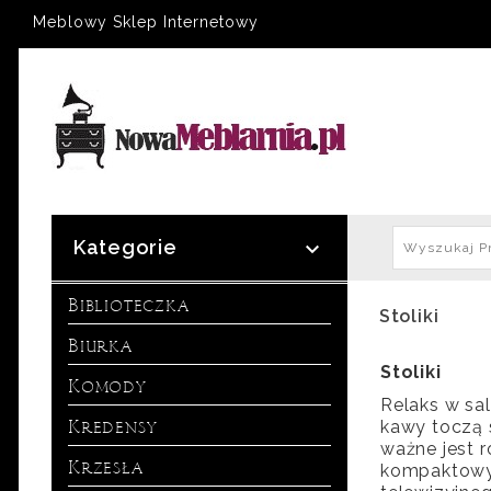
Meblowy Sklep Internetowy
Kategorie

Biblioteczka
Stoliki
Biurka
Stoliki
Komody
Relaks w sal
Kredensy
kawy toczą 
ważne jest r
Krzesła
kompaktowy 