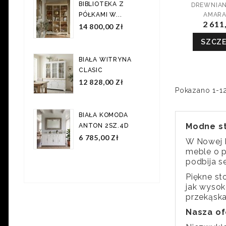
BIBLIOTEKA Z
DREWNIAN
AMAR
PÓŁKAMI W...
2 611
14 800,00 Zł
SZCZ
BIAŁA WITRYNA
CLASIC
12 828,00 Zł
Pokazano 1-12
BIAŁA KOMODA
Modne st
ANTON 2SZ.4D
6 785,00 Zł
W Nowej M
meble o p
podbija s
Piękne st
jak wysok
przekąska
Nasza of