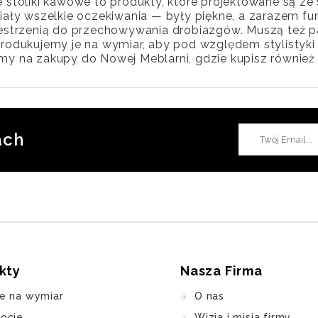
 stoliki kawowe to produkty, które projektowane są ze 
iały wszelkie oczekiwania — były piękne, a zarazem fu
zestrzenią do przechowywania drobiazgów. Muszą też 
rodukujemy je na wymiar, aby pod względem stylistyki
y na zakupy do Nowej Meblarni, gdzie kupisz również 
ach
kty
Nasza Firma
e na wymiar
O nas
ocje
Wizja i misja firmy