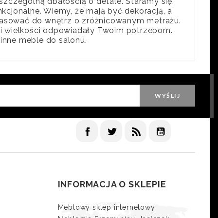
szczególną dbałością o detale. Staramy się,
nkcjonalne. Wiemy, że mają być dekoracją, a
pasować do wnętrz o zróżnicowanym metrażu.
 i wielkości odpowiadały Twoim potrzebom.
inne meble do salonu.
Facebook
Twitter
Rss
YouTube
INFORMACJA O SKLEPIE
Meblowy sklep internetowy