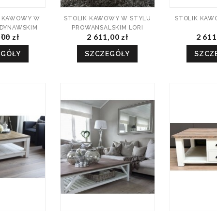
IK KAWOWY W
STOLIK KAWOWY W STYLU
STOLIK KAW
NDYNAWSKIM
PROWANSALSKIM LORI
,00 zł
2 611,00 zł
2 611
RTH
EGÓŁY
SZCZEGÓŁY
SZCZ