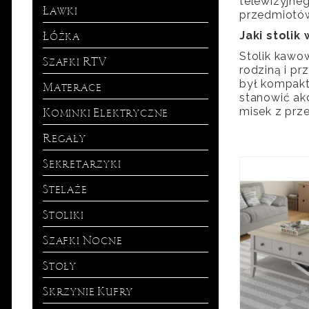
telewizyjne
Ławki
przedmiotów
Łóżka
Jaki stolik
Stolik kawow
Szafki RTV
rodziną i pr
był kompakt
Materace
stanowić ak
Kominki Elektryczne
misek z prz
Regały
Sekretarzyki
Stelaże
Stoliki
Szafki Nocne
Stoły
Skrzynie Kufry