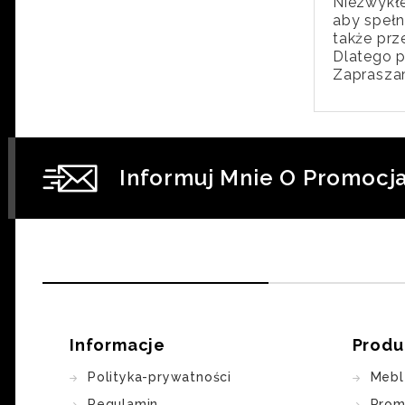
Niezwykłe
aby spełn
także pr
Dlatego p
Zapraszam
Informuj Mnie O Promocj
Informacje
Produ
Polityka-prywatności
Mebl
Regulamin
Prom