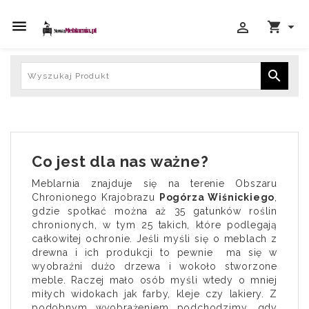





Co jest dla nas ważne?
Meblarnia znajduje się na terenie Obszaru
Chronionego Krajobrazu
Pogórza Wiśnickiego
,
gdzie spotkać można aż 35 gatunków roślin
chronionych, w tym 25 takich, które podlegają
całkowitej ochronie. Jeśli myśli się o meblach z
drewna i ich produkcji to pewnie
ma się w
wyobraźni dużo drzewa i wokoło stworzone
meble. Raczej mało osób myśli wtedy o mniej
miłych widokach jak farby, kleje czy lakiery. Z
podobnym wyobrażeniem podchodzimy, gdy