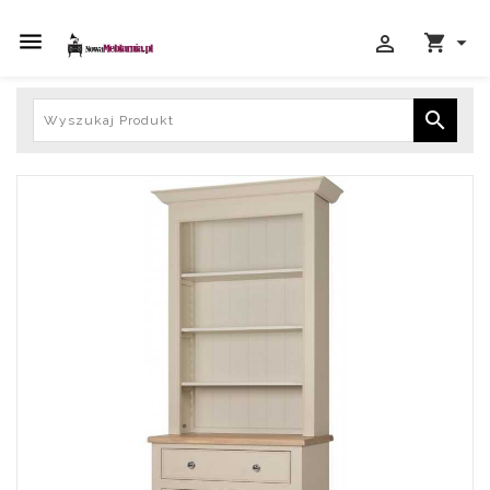




