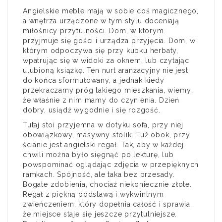
Angielskie meble mają w sobie coś magicznego,
a wnętrza urządzone w tym stylu doceniają
miłośnicy przytulności. Dom, w którym
przyjmuje się gości i urządza przyjęcia. Dom, w
którym odpoczywa się przy kubku herbaty,
wpatrując się w widoki za oknem, lub czytając
ulubioną książkę. Ten nurt aranżacyjny nie jest
do końca sformułowany, a jednak kiedy
przekraczamy próg takiego mieszkania, wiemy,
że właśnie z nim mamy do czynienia. Dzień
dobry, usiądź wygodnie i się rozgość.
Tutaj stoi przyjemna w dotyku sofa, przy niej
obowiązkowy, masywny stolik. Tuż obok, przy
ścianie jest angielski regał. Tak, aby w każdej
chwili można było sięgnąć po lekturę, lub
powspominać oglądając zdjęcia w przepięknych
ramkach. Spójność, ale taka bez przesady.
Bogate zdobienia, chociaż niekoniecznie złote.
Regał z piękną podstawą i wykwintnym
zwieńczeniem, który dopełnia całość i sprawia,
że miejsce staje się jeszcze przytulniejsze.